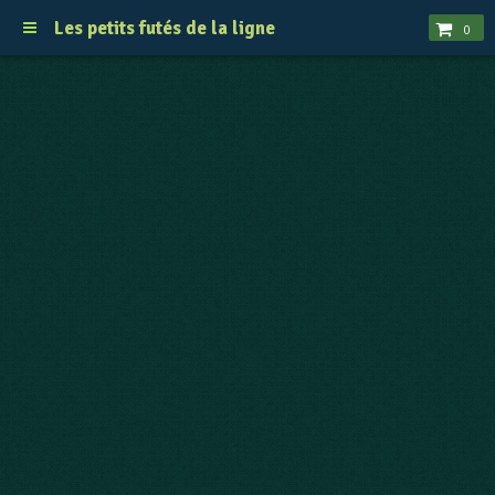
Les petits futés de la ligne
0