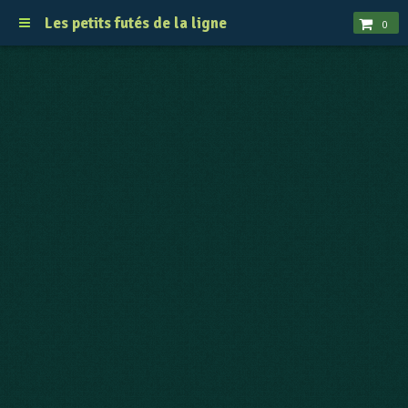
Les petits futés de la ligne
0