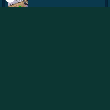
initiation mouche avec françois rouillon de
la fédé 2015
fabrication de flotteurs avec cedric
initiation leurres avec julien morel 2015
Vidéos