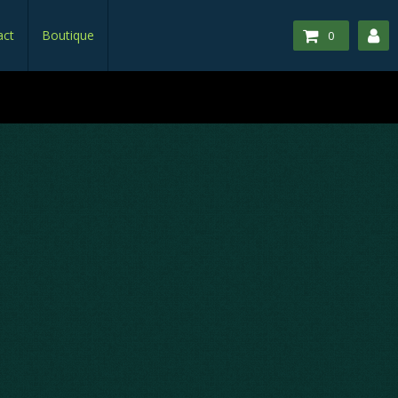
act
Boutique
0