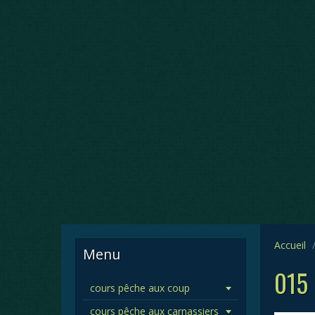
Accueil
Menu
015
cours pêche aux coup
cours pêche aux carnassiers