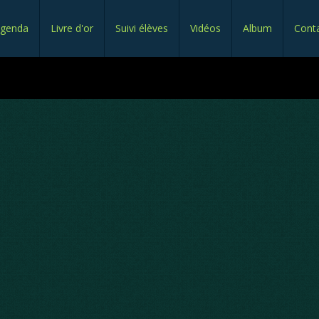
genda
Livre d'or
Suivi élèves
Vidéos
Album
Cont