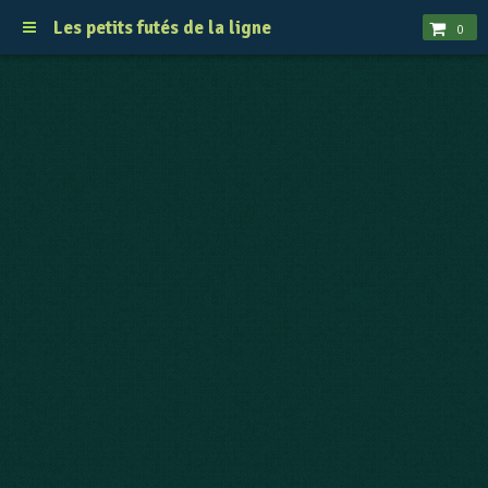
Les petits futés de la ligne
0