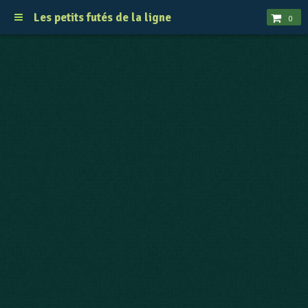
Les petits futés de la ligne
0