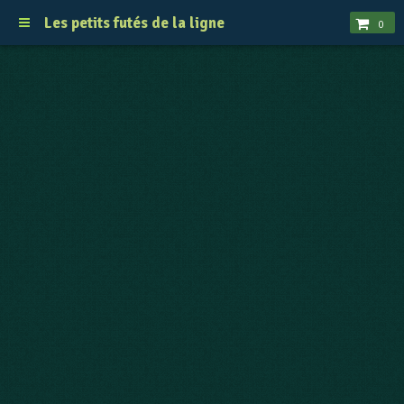
Les petits futés de la ligne
0