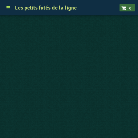
Les petits futés de la ligne
0