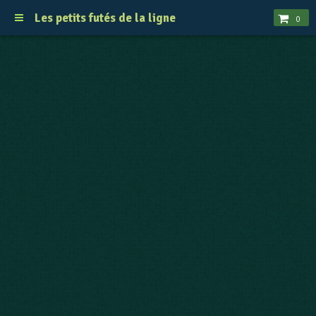
Les petits futés de la ligne
0