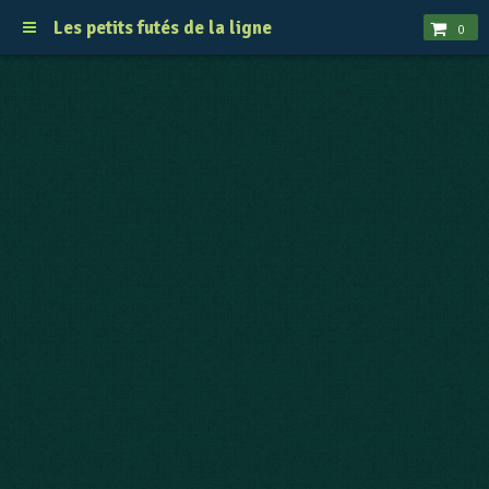
Les petits futés de la ligne
0