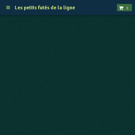
Les petits futés de la ligne
0