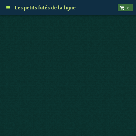
Les petits futés de la ligne
0