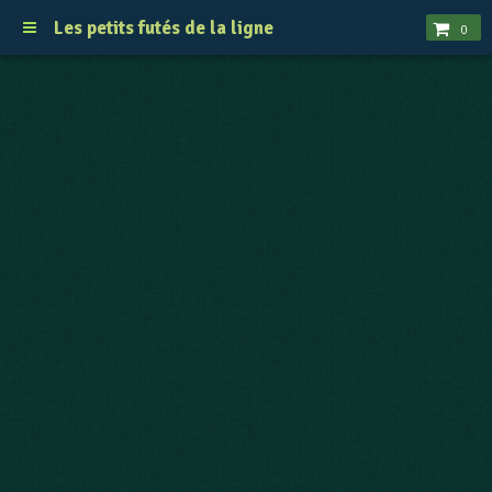
Les petits futés de la ligne
0