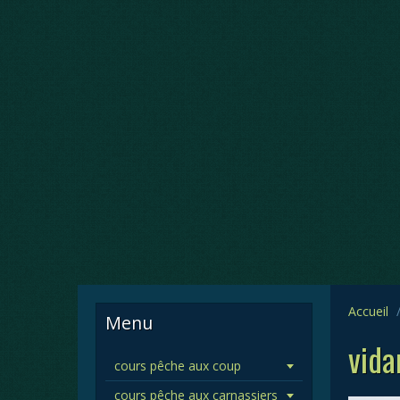
Accueil
Menu
vida
cours pêche aux coup
cours pêche aux carnassiers