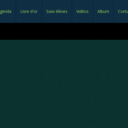
genda
Livre d'or
Suivi élèves
Vidéos
Album
Cont