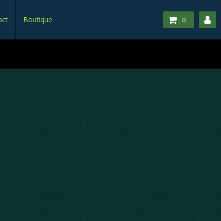
act
Boutique
0