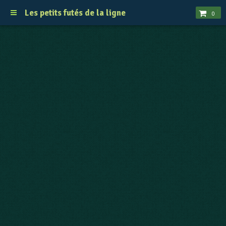
Les petits futés de la ligne
0