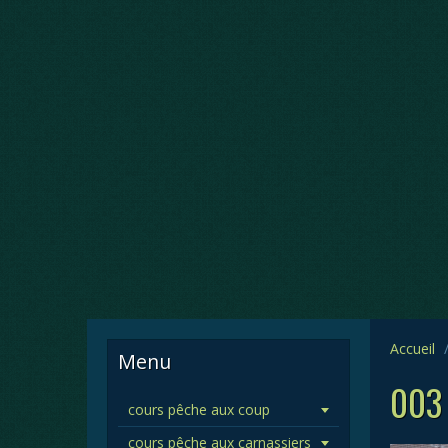
Accueil
Menu
003
cours pêche aux coup
cours pêche aux carnassiers