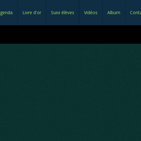
genda
Livre d'or
Suivi élèves
Vidéos
Album
Cont