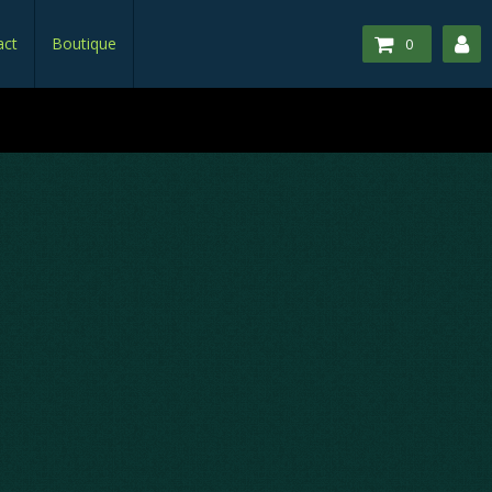
act
Boutique
0