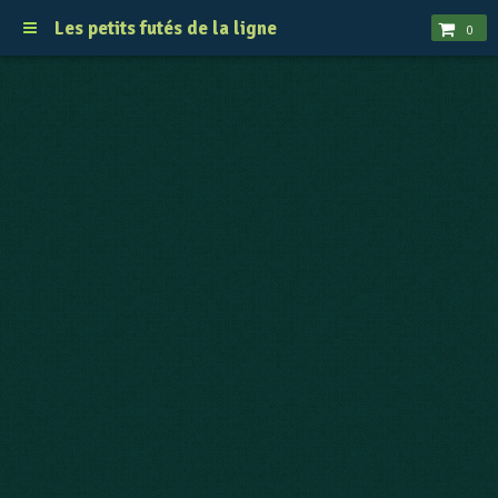
Les petits futés de la ligne
0