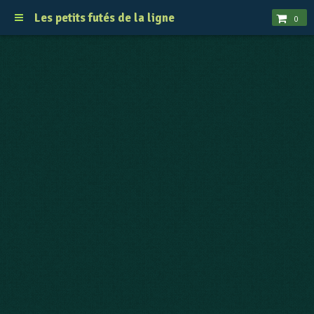
Les petits futés de la ligne
0