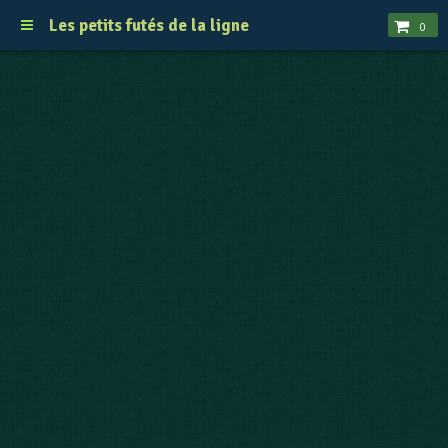
Les petits futés de la ligne
0