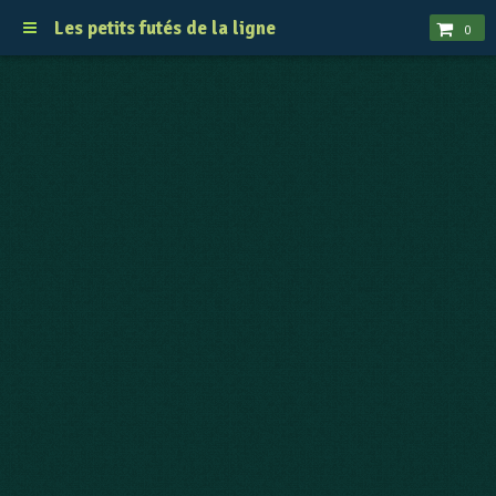
Les petits futés de la ligne
0