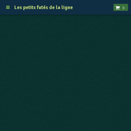
Les petits futés de la ligne
0