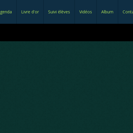
genda
Livre d'or
Suivi élèves
Vidéos
Album
Cont