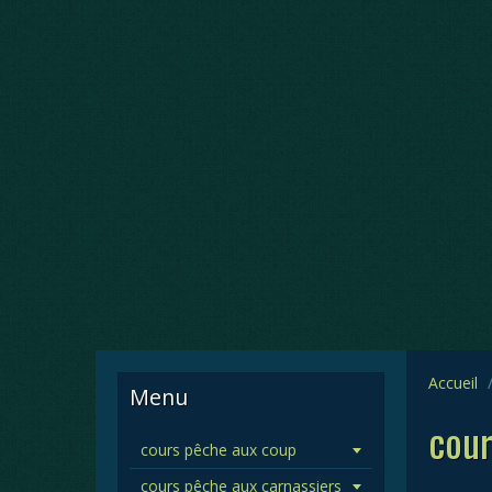
Accueil
Menu
cour
cours pêche aux coup
cours pêche aux carnassiers