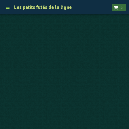
Les petits futés de la ligne
0