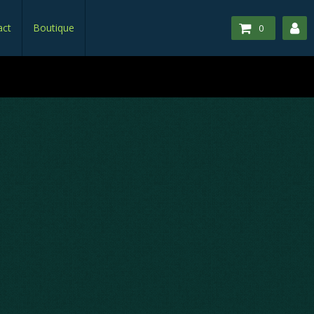
act
Boutique
0