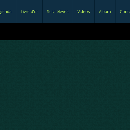
genda
Livre d'or
Suivi élèves
Vidéos
Album
Cont