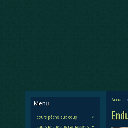
Accueil
Menu
Endu
cours pêche aux coup
cours pêche aux carnassiers