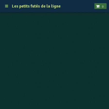
Les petits futés de la ligne
0