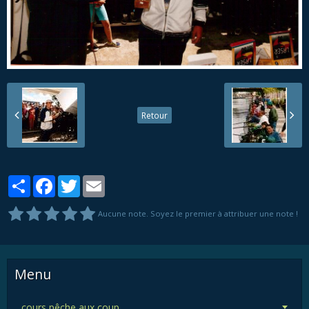
Retour
Partager
Facebook
Twitter
Email
Aucune note. Soyez le premier à attribuer une note !
Menu
cours pêche aux coup