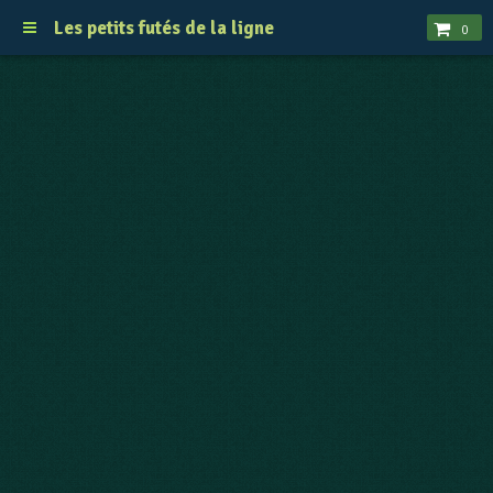
Les petits futés de la ligne
0