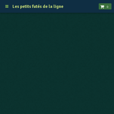
Les petits futés de la ligne
0