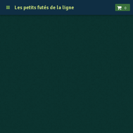
Les petits futés de la ligne
0