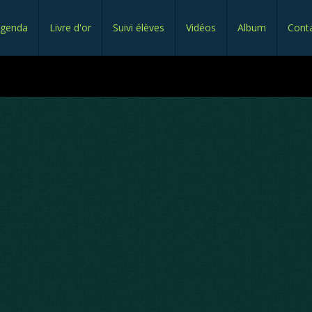
genda
Livre d'or
Suivi élèves
Vidéos
Album
Cont