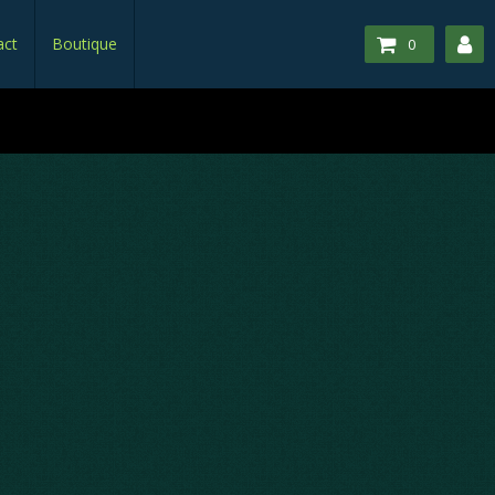
act
Boutique
0