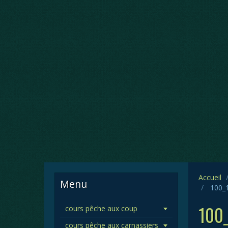
Accueil
Menu
100_1
100_
cours pêche aux coup
cours pêche aux carnassiers