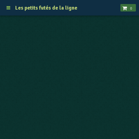
Les petits futés de la ligne
0