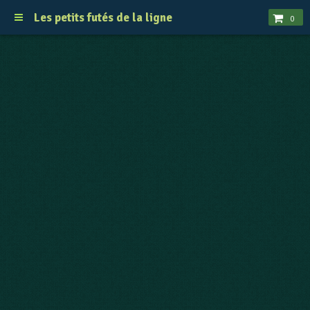
Les petits futés de la ligne
0