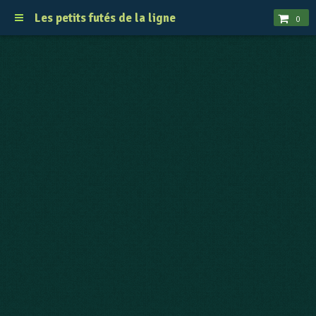
Les petits futés de la ligne
0