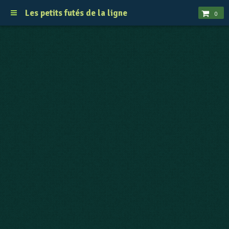
Les petits futés de la ligne
0