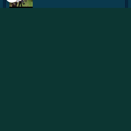
fête de l'eau 2024
rencontre APN 2016
Journée des APN 2015 a TOUL .
initiation mouche avec françois rouillon de
la fédé 2015