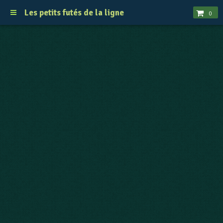
Les petits futés de la ligne
0