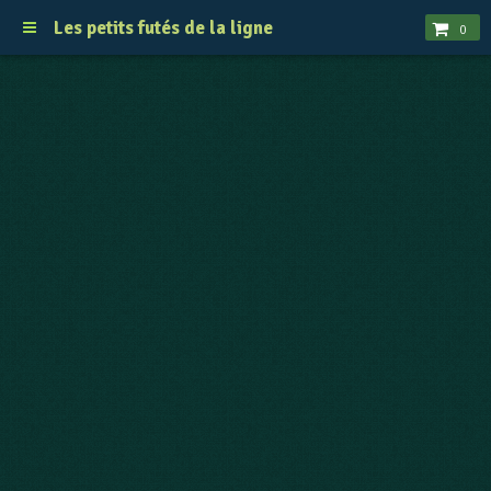
Les petits futés de la ligne
0